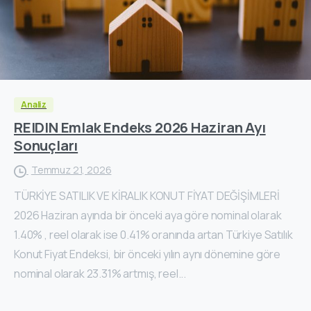
Analiz
REIDIN Emlak Endeks 2026 Haziran Ayı
Sonuçları
Temmuz 21, 2026
TÜRKİYE SATILIK VE KİRALIK KONUT FİYAT DEĞİŞİMLERİ
2026 Haziran ayında bir önceki aya göre nominal olarak
1.40% , reel olarak ise 0.41% oranında artan Türkiye Satılık
Konut Fiyat Endeksi, bir önceki yılın aynı dönemine göre
nominal olarak 23.31% artmış, reel...