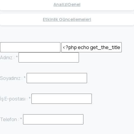
Analiz|Genel
Etkinlik Güncellemeleri
Adınız :
*
Soyadınız :
*
İş E-postası :
*
Telefon :
*