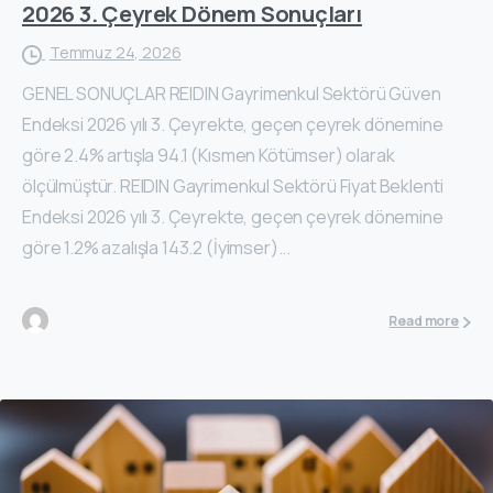
2026 3. Çeyrek Dönem Sonuçları
Temmuz 24, 2026
GENEL SONUÇLAR REIDIN Gayrimenkul Sektörü Güven
Endeksi 2026 yılı 3. Çeyrekte, geçen çeyrek dönemine
göre 2.4% artışla 94.1 (Kısmen Kötümser) olarak
ölçülmüştür. REIDIN Gayrimenkul Sektörü Fiyat Beklenti
Endeksi 2026 yılı 3. Çeyrekte, geçen çeyrek dönemine
göre 1.2% azalışla 143.2 (İyimser)...
Read more