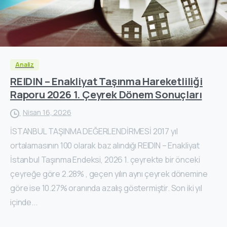
Analiz
REIDIN – Enakliyat Taşınma Hareketliliği
Raporu 2026 1. Çeyrek Dönem Sonuçları
Nisan 16, 2026
İSTANBUL TAŞINMA DEĞERLENDİRMESİ 2017 yıl
ortalamasının 100 olarak baz alındığı REIDIN – Enakliyat
İstanbul Taşınma Endeksi, 2026 1. çeyrekte bir önceki
çeyreğe göre 2.28% , geçen yılın aynı çeyrek dönemine
göre ise 10.27% oranında azalış göstermiştir. Son iki yıl
içinde...