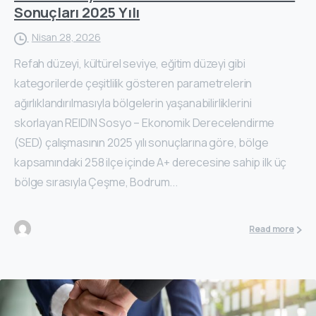
Sonuçları 2025 Yılı
Nisan 28, 2026
Refah düzeyi, kültürel seviye, eğitim düzeyi gibi
kategorilerde çeşitlilik gösteren parametrelerin
ağırlıklandırılmasıyla bölgelerin yaşanabilirliklerini
skorlayan REIDIN Sosyo – Ekonomik Derecelendirme
(SED) çalışmasının 2025 yılı sonuçlarına göre, bölge
kapsamındaki 258 ilçe içinde A+ derecesine sahip ilk üç
bölge sırasıyla Çeşme, Bodrum...
Read more