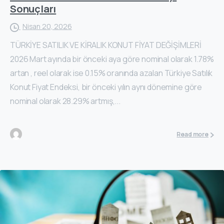
Sonuçları
Nisan 20, 2026
TÜRKİYE SATILIK VE KİRALIK KONUT FİYAT DEĞİŞİMLERİ
2026 Mart ayında bir önceki aya göre nominal olarak 1.78%
artan , reel olarak ise 0.15% oranında azalan Türkiye Satılık
Konut Fiyat Endeksi, bir önceki yılın aynı dönemine göre
nominal olarak 28.29% artmış,...
Read more