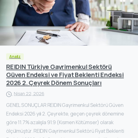
Analiz
REIDIN Türkiye Gayrimenkul Sektörü
Güven Endeksi ve Fiyat Beklenti Endeksi
2026 2. Çeyrek Dönem Sonuçları
Nisan 22, 2026
GENEL SONUÇLAR REIDIN Gayrimenkul Sektörü Güven
Endeksi 2026 yılı 2. Çeyrekte, geçen çeyrek dönemine
göre 11.7% azalışla 91.9 (Kısmen Kötümser) olarak
ölçülmüştür. REIDIN Gayrimenkul Sektörü Fiyat Beklenti