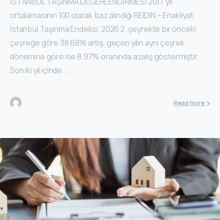
İSTANBUL TAŞINMA DEĞERLENDİRMESİ 2017 yıl
ortalamasının 100 olarak baz alındığı REIDIN – Enakliyat
İstanbul Taşınma Endeksi, 2026 2. çeyrekte bir önceki
çeyreğe göre 38.68% artış, geçen yılın aynı çeyrek
dönemine göre ise 8.97% oranında azalış göstermiştir.
Son iki yıl içinde...
Read more