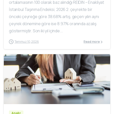
ortalamasının 100 olarak baz alındığı REIDIN – Enakliyat
İstanbul Taşınma Endeksi, 2026 2. çeyrekte bir
önceki çeyreğe göre 38.68% artış, geçen yılın aynı
çeyrek dönemine göre ise 8.97% oranında azalış
göstermiştir. Son iki yıl içinde...
Temmuz 10, 2026
Read more
Analiz