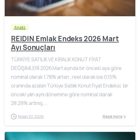
Analiz
REIDIN Emlak Endeks 2026 Mart
Ayı Sonuçları
TÜRKİYE SATILIK VE KİRALIK KONUT FİYAT
DEĞİŞİMLERİ 2026 Mart ayında bir önceki aya göre
nominal olarak 1.78% artan , reel olarak ise 0.15%
oranında azalan Türkiye Satılık Konut Fiyat Endeksi, bir
önceki yılın aynı dönemine göre nominal olarak
28.29% artmış,...
Nisan 20, 2026
Read more