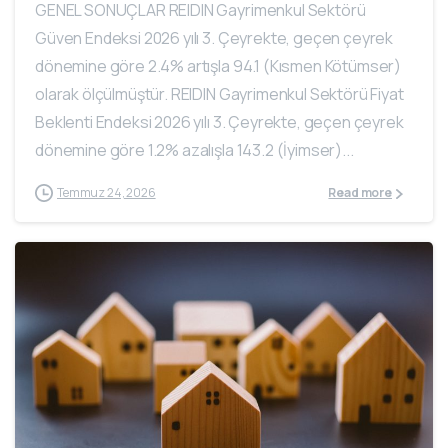
GENEL SONUÇLAR REIDIN Gayrimenkul Sektörü
Güven Endeksi 2026 yılı 3. Çeyrekte, geçen çeyrek
dönemine göre 2.4% artışla 94.1 (Kısmen Kötümser)
olarak ölçülmüştür. REIDIN Gayrimenkul Sektörü Fiyat
Beklenti Endeksi 2026 yılı 3. Çeyrekte, geçen çeyrek
dönemine göre 1.2% azalışla 143.2 (İyimser)...
Temmuz 24, 2026
Read more