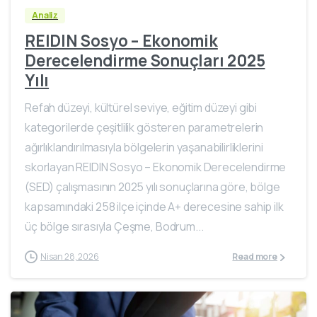
Analiz
REIDIN Sosyo – Ekonomik
Derecelendirme Sonuçları 2025
Yılı
Refah düzeyi, kültürel seviye, eğitim düzeyi gibi
kategorilerde çeşitlilik gösteren parametrelerin
ağırlıklandırılmasıyla bölgelerin yaşanabilirliklerini
skorlayan REIDIN Sosyo – Ekonomik Derecelendirme
(SED) çalışmasının 2025 yılı sonuçlarına göre, bölge
kapsamındaki 258 ilçe içinde A+ derecesine sahip ilk
üç bölge sırasıyla Çeşme, Bodrum...
Nisan 28, 2026
Read more