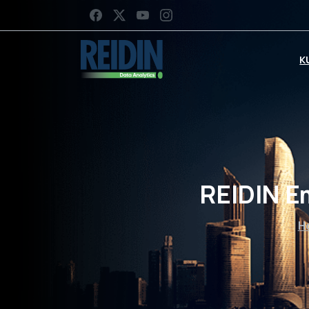
K
REIDIN E
H