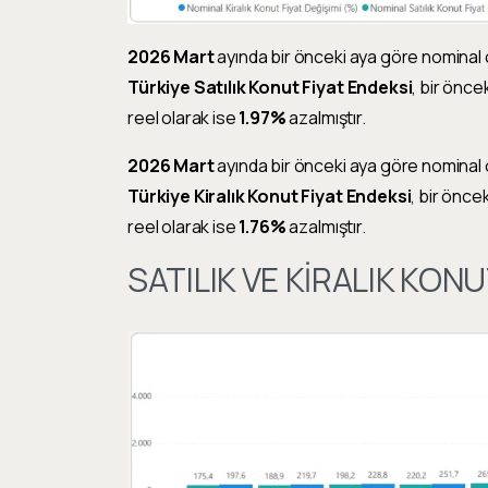
2026 Mart
ayında bir önceki aya göre nominal
Türkiye Satılık Konut Fiyat Endeksi
, bir önce
reel olarak ise
1.97%
azalmıştır.
2026 Mart
ayında bir önceki aya göre nominal
Türkiye Kiralık Konut Fiyat Endeksi
, bir önce
reel olarak ise
1.76%
azalmıştır.
SATILIK VE KİRALIK KONU