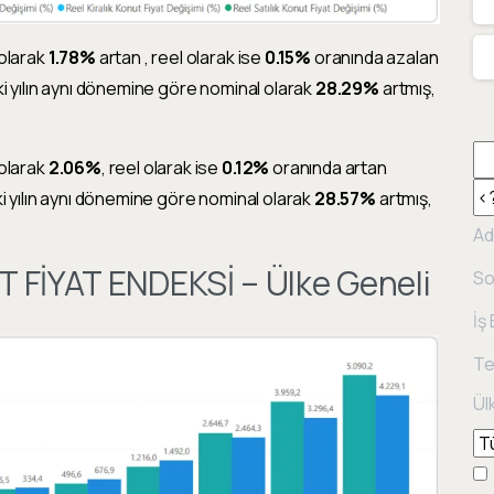
 olarak
1.78%
artan , reel olarak ise
0.15%
oranında azalan
ki yılın aynı dönemine göre nominal olarak
28.29%
artmış,
 olarak
2.06%
, reel olarak ise
0.12%
oranında artan
ki yılın aynı dönemine göre nominal olarak
28.57%
artmış,
Ad
T FİYAT ENDEKSİ – Ülke Geneli
So
İş
Te
Ül