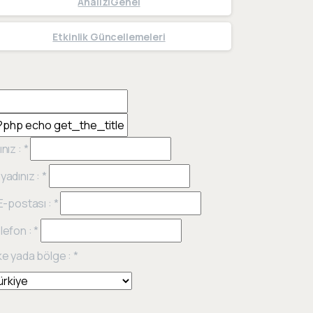
Analiz|Genel
Etkinlik Güncellemeleri
ınız :
*
yadınız :
*
 E-postası :
*
lefon :
*
ke yada bölge :
*