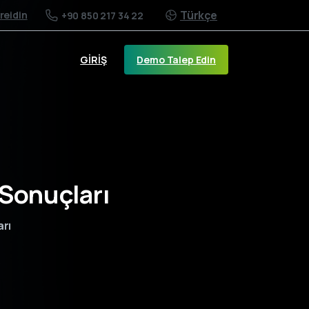
Türkçe
/reidin
+90 850 217 34 22
Demo Talep Edin
GİRİŞ
Sonuçları
arı