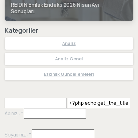
REIDIN Emlak Endeks 2026 Nisan Ayı
Sonuçları
Kategoriler
Analiz
Analiz|Genel
Etkinlik Güncellemeleri
Adınız :
*
Soyadınız :
*