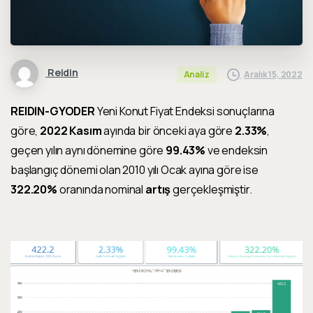
Reidin
Aralık 15, 2022
Analiz
REIDIN-GYODER
Yeni Konut Fiyat Endeksi sonuçlarına
göre,
2022 Kasım
ayında bir önceki aya göre
2.33%
,
geçen yılın aynı dönemine göre
99.43%
ve endeksin
başlangıç dönemi olan 2010 yılı Ocak ayına göre ise
322.20%
oranında nominal
artış
ger
ç
ekle
ş
mi
ş
tir.