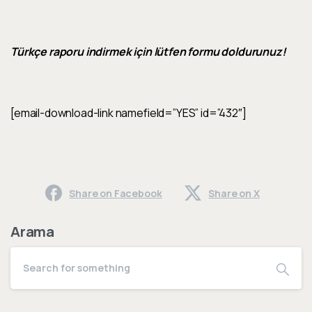
Türkçe raporu indirmek için lütfen formu doldurunuz!
[email-download-link namefield=”YES” id=”432″]
Share on Facebook
Share on X
Arama