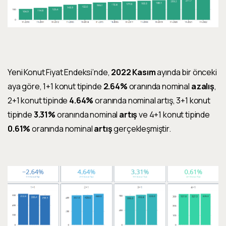
Yeni Konut Fiyat Endeksi’nde,
2022 Kasım
ayında bir önceki
aya göre, 1+1 konut tipinde
2.64%
oranında nominal
azalış
,
2+1 konut tipinde
4.64%
oranında nominal
artış
,
3+1 konut
tipinde
3.31%
oranında nominal
artış
ve 4+1 konut tipinde
0.61%
oranında nominal
artış
gerçekleşmiştir.