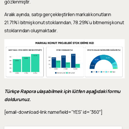
gözlenmiştir.
Aralık
ayında, satışı gerçekleştirilen markalı konutların
21.71%
’i bitmiş konut stoklarından,
78.29%
’u bitmemiş konut
stoklarından oluşmaktadır.
Türkçe Rapora ulaşabilmek için lütfen aşağıdaki formu
doldurunuz.
[email-download-link namefield=”YES” id=”360″]