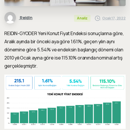
Reidin
Ocak 17, 2022
Analiz
REIDIN-GYODER Yeni Konut Fiyat Endeksi sonuçlarına göre,
Aralık
ayında bir önceki aya göre
1.61%
, geçen yılın aynı
dönemine göre
5.54%
ve endeksin başlangıç dönemi olan
2010 yılı Ocak ayına göre ise
115.10%
oranında nominal
artış
gerçekleşmiştir.