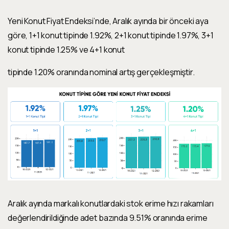
Yeni Konut Fiyat Endeksi’nde,
Aralık
ayında bir önceki aya
göre, 1+1 konut tipinde
1.92%
,
2+1 konut tipinde
1.97%
,
3+1
konut tipinde
1.25%
ve 4+1 konut
tipinde
1.20%
oranında nominal
artış
gerçekleşmiştir.
Aralık
ayında markalı konutlardaki stok erime hızı rakamları
değerlendirildiğinde adet bazında
9.51%
oranında erime