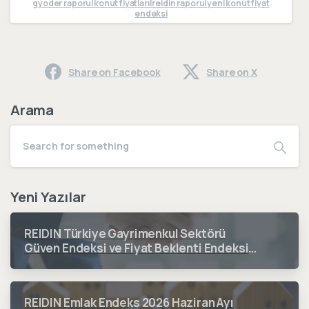
gyoder raporu|konut fiyatları|reidin raporu|yeni konut fiyat
endeksi
Share on Facebook
Share on X
Arama
Yeni Yazılar
REIDIN Türkiye Gayrimenkul Sektörü
Güven Endeksi ve Fiyat Beklenti Endeksi
2026 3. Çeyrek Dönem Sonuçları
REIDIN Emlak Endeks 2026 Haziran Ayı