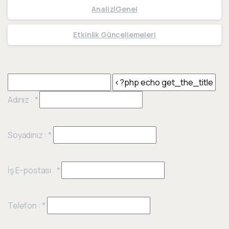
Analiz|Genel
Etkinlik Güncellemeleri
Adınız :
*
Soyadınız :
*
İş E-postası :
*
Telefon :
*