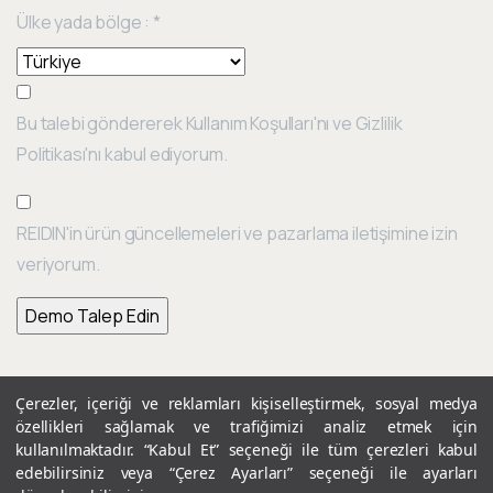
Ülke yada bölge :
*
Bu talebi göndererek Kullanım Koşulları'nı ve Gizlilik
Politikası'nı kabul ediyorum.
REIDIN'in ürün güncellemeleri ve pazarlama iletişimine izin
veriyorum.
Çerezler, içeriği ve reklamları kişiselleştirmek, sosyal medya
Continue
özellikleri sağlamak ve trafiğimizi analiz etmek için
Previous post
Reading
REIDIN – Enakliyat Taşınma Hareketliliği Raporu 2021 4. Çeyrek Dönem Sonuçları
kullanılmaktadır. “Kabul Et” seçeneği ile tüm çerezleri kabul
edebilirsiniz veya “Çerez Ayarları” seçeneği ile ayarları