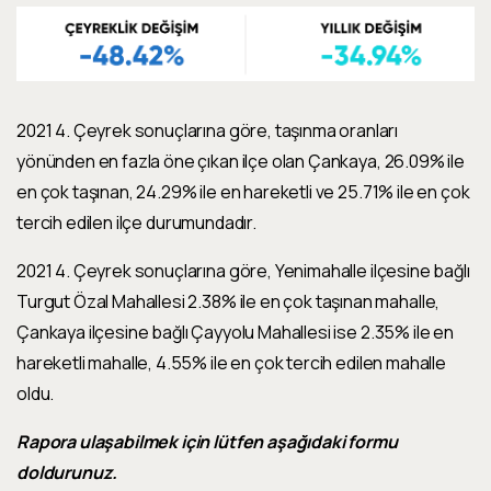
2021 4. Çeyrek sonuçlarına göre, taşınma oranları
yönünden en fazla öne çıkan ilçe olan
Çankaya
,
26.09%
ile
en çok taşınan,
24.29%
ile
en hareketli
ve
25.71%
ile
en çok
tercih
edilen
ilçe durumundadır.
2021 4. Çeyrek sonuçlarına göre,
Yenimahalle
ilçesine bağlı
Turgut Özal Mahallesi 2.38
% ile
en çok taşınan mahalle
,
Çankaya
ilçesine bağlı
Çayyolu Mahallesi
ise
2.35
% ile
en
hareketli mahalle,
4.55
% ile
en çok tercih edilen mahalle
oldu.
Rapora ulaşabilmek için lütfen aşağıdaki formu
doldurunuz.