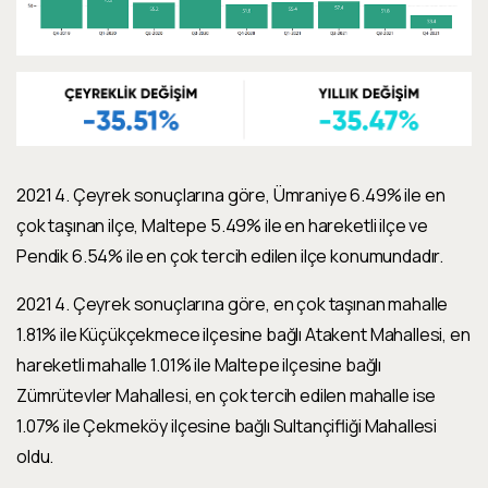
2021 4. Çeyrek sonuçlarına göre,
Ümraniye 6.49%
ile
en
çok taşınan ilçe
,
Maltepe 5.49%
ile
en hareketli ilçe
ve
Pendik 6.54%
ile
en çok tercih edilen ilçe
konumundadır.
2021 4. Çeyrek sonuçlarına göre,
en çok taşınan mahalle
1.81
% ile
Küçükçekmece
ilçesine bağlı
Atakent Mahallesi,
en
hareketli mahalle
1.01
% ile
Maltepe
ilçesine bağlı
Zümrütevler Mahallesi,
en çok tercih edilen mahalle
ise
1.07
% ile
Çekmeköy
ilçesine bağlı
Sultançifliği Mahallesi
oldu.