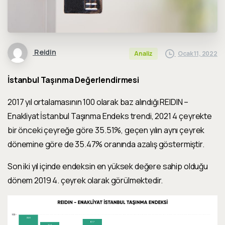
Reidin
Ocak 11, 2022
Analiz
İstanbul Taşınma Değerlendirmesi
2017 yıl ortalamasının 100 olarak baz alındığı
REIDIN –
Enakliyat İstanbul Taşınma Endeks
trendi,
2021 4 çeyrekte
bir önceki çeyreğe göre
35.51%
, geçen yılın aynı çeyrek
dönemine göre de
35.47%
oranında
azalış
göstermiştir.
Son iki yıl içinde endeksin en yüksek değere sahip olduğu
dönem
2019 4. çeyrek
olarak görülmektedir.