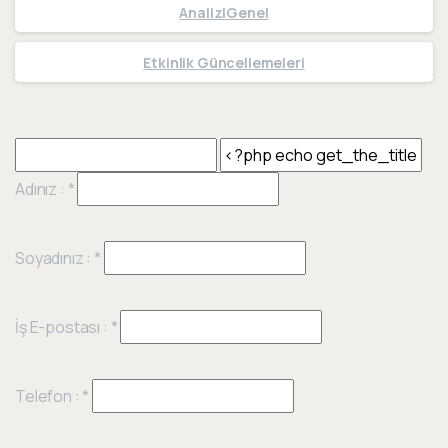
Analiz|Genel
Etkinlik Güncellemeleri
Adınız :
*
Soyadınız :
*
İş E-postası :
*
Telefon :
*