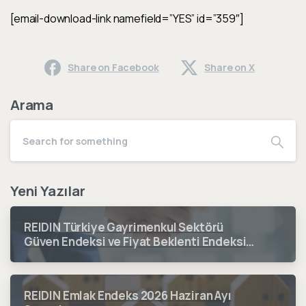
[email-download-link namefield=”YES” id=”359″]
Share on Facebook
Share on X
Arama
Yeni Yazılar
REIDIN Türkiye Gayrimenkul Sektörü
Güven Endeksi ve Fiyat Beklenti Endeksi
2026 3. Çeyrek Dönem Sonuçları
REIDIN Emlak Endeks 2026 Haziran Ayı