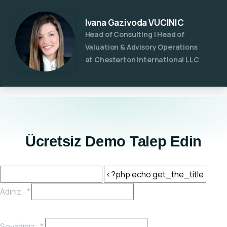
Ivana Gazivoda VUCINIC
Head of Consulting l Head of
Valuation & Advisory Operations
at Chesterton International LLC
Ücretsiz Demo Talep Edin
Adınız :
*
Soyadınız :
*