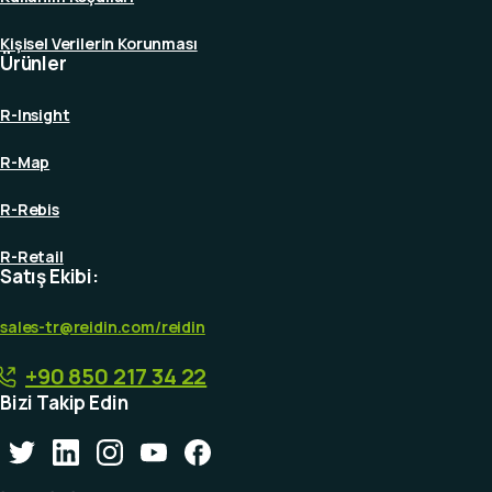
Kişisel Verilerin Korunması
Ürünler
R-Insight
R-Map
R-Rebis
R-Retail
Satış Ekibi:
sales-tr@reidin.com
/reidin
+90 850 217 34 22
Bizi Takip Edin