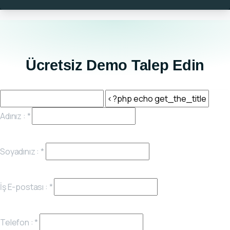
Ücretsiz Demo Talep Edin
Adınız :
*
Soyadınız :
*
İş E-postası :
*
Telefon :
*