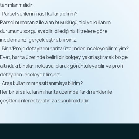
tanımlanmalıdır.
Parsel verilerini nasıl kullanabilirim?
Parsel numaranız ile alan büyüklüğü, tipi ve kullanım
durumunu sorgulayabilir, dilediğiniz filtrelere göre
incelemenizi gerçekleştirebilirsiniz.
Bina/Proje detaylarını harita üzerinden inceleyebilir miyim?
Evet, harita üzerinde belirli bir bölgeyi yakınlaştırarak bölge
altındaki binaları noktasal olarak görüntüleyebilir ve profil
detaylarını inceleyebilirsiniz.
Arsa kullanımını nasıl tanımlayabilirim?
Her bir arsa kullanımı harita üzerinde farklı renkler ile
çeşitlendirilerek tarafınıza sunulmaktadır.