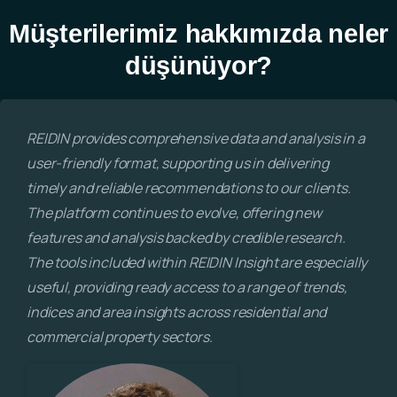
Müşterilerimiz hakkımızda neler
düşünüyor?
REIDIN provides comprehensive data and analysis in a
user-friendly format, supporting us in delivering
timely and reliable recommendations to our clients.
The platform continues to evolve, offering new
features and analysis backed by credible research.
The tools included within REIDIN Insight are especially
useful, providing ready access to a range of trends,
indices and area insights across residential and
commercial property sectors.