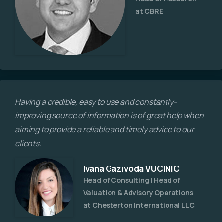
at CBRE
Having a credible, easy to use and constantly-
improving source of information is of great help when
aiming to provide a reliable and timely advice to our
clients.
Ivana Gazivoda VUCINIC
Head of Consulting l Head of
Valuation & Advisory Operations
at Chesterton International LLC