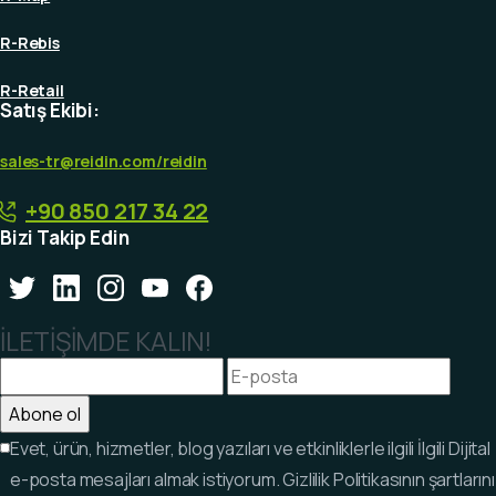
R-Rebis
R-Retail
Satış Ekibi:
sales-tr@reidin.com
/reidin
+90 850 217 34 22
Bizi Takip Edin
İLETİŞİMDE KALIN!
Evet, ürün, hizmetler, blog yazıları ve etkinliklerle ilgili İlgili Dijital
e-posta mesajları almak istiyorum. Gizlilik Politikasının şartlarını