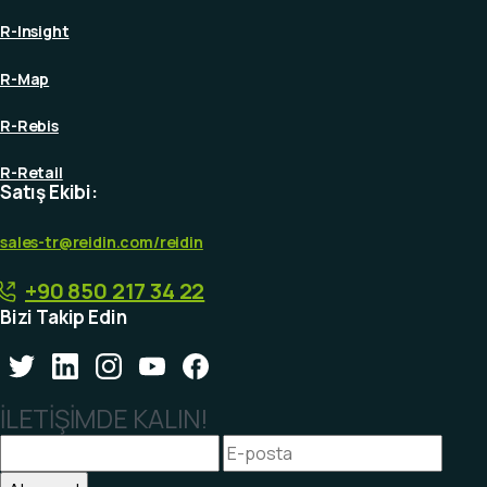
R-Insight
R-Map
R-Rebis
R-Retail
Satış Ekibi:
sales-tr@reidin.com
/reidin
+90 850 217 34 22
Bizi Takip Edin
İLETİŞİMDE KALIN!