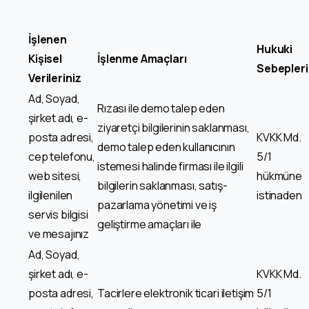
İşlenen
Hukuki
Kişisel
İşlenme Amaçları
Sebepleri
Verileriniz
Ad, Soyad,
Rızası ile demo talep eden
şirket adı, e-
ziyaretçi bilgilerinin saklanması,
posta adresi,
KVKK Md.
demo talep eden kullanıcının
cep telefonu,
5/1
istemesi halinde firması ile ilgili
web sitesi,
hükmüne
bilgilerin saklanması, satış-
ilgilenilen
istinaden
pazarlama yönetimi ve iş
servis bilgisi
geliştirme amaçları ile
ve mesajınız
Ad, Soyad,
şirket adı, e-
KVKK Md.
posta adresi,
Tacirlere elektronik ticari iletişim
5/1