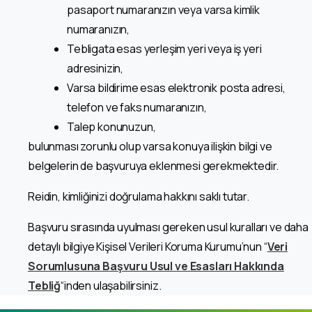
pasaport numaranızın veya varsa kimlik
numaranızın,
Tebligata esas yerleşim yeri veya iş yeri
adresinizin,
Varsa bildirime esas elektronik posta adresi,
telefon ve faks numaranızın,
Talep konunuzun,
bulunması zorunlu olup varsa konuya ilişkin bilgi ve
belgelerin de başvuruya eklenmesi gerekmektedir.
Reidin, kimliğinizi doğrulama hakkını saklı tutar.
Başvuru sırasında uyulması gereken usul kuralları ve daha
detaylı bilgiye Kişisel Verileri Koruma Kurumu’nun “
Veri
Sorumlusuna Başvuru Usul ve Esasları Hakkında
Tebliğ
“inden ulaşabilirsiniz.