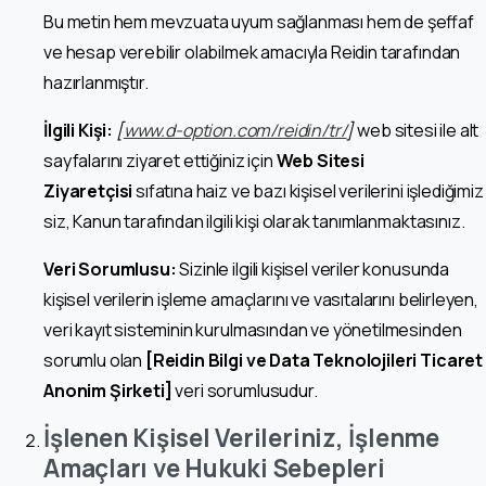
Bu metin hem mevzuata uyum sağlanması hem de şeffaf
ve hesap verebilir olabilmek amacıyla Reidin tarafından
hazırlanmıştır.
İlgili Kişi:
[
www.d-option.com/reidin/tr/
]
web sitesi ile alt
sayfalarını ziyaret ettiğiniz için
Web Sitesi
Ziyaretçisi
sıfatına haiz ve bazı kişisel verilerini işlediğimiz
siz, Kanun tarafından ilgili kişi olarak tanımlanmaktasınız.
Veri Sorumlusu:
Sizinle ilgili kişisel veriler konusunda
kişisel verilerin işleme amaçlarını ve vasıtalarını belirleyen,
veri kayıt sisteminin kurulmasından ve yönetilmesinden
sorumlu olan
[Reidin Bilgi ve Data Teknolojileri Ticaret
Anonim Şirketi]
veri sorumlusudur.
İşlenen Kişisel Verileriniz, İşlenme
Amaçları ve Hukuki Sebepleri