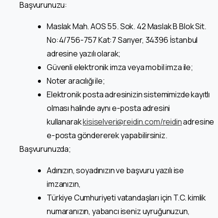
Başvurunuzu:
Maslak Mah. AOS 55. Sok. 42 Maslak B Blok Sit.
No:4/756-757 Kat:7 Sarıyer, 34396 İstanbul
adresine yazılı olarak;
Güvenli elektronik imza veya mobil imza ile;
Noter aracılığı ile;
Elektronik posta adresinizin sistemimizde kayıtlı
olması halinde aynı e-posta adresini
kullanarak
kisiselveri@reidin.com
/reidin
adresine
e-posta göndererek yapabilirsiniz.
Başvurunuzda;
Adınızın, soyadınızın ve başvuru yazılı ise
imzanızın,
Türkiye Cumhuriyeti vatandaşları için T.C. kimlik
numaranızın, yabancı iseniz uyruğunuzun,