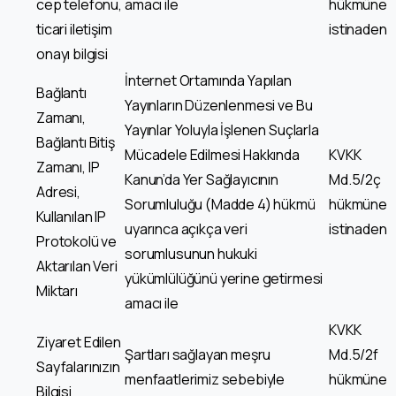
cep telefonu,
amacı ile
hükmüne
ticari iletişim
istinaden
onayı bilgisi
İnternet Ortamında Yapılan
Bağlantı
Yayınların Düzenlenmesi ve Bu
Zamanı,
Yayınlar Yoluyla İşlenen Suçlarla
Bağlantı Bitiş
Mücadele Edilmesi Hakkında
KVKK
Zamanı, IP
Kanun’da Yer Sağlayıcının
Md.5/2ç
Adresi,
Sorumluluğu (Madde 4) hükmü
hükmüne
Kullanılan IP
uyarınca açıkça veri
istinaden
Protokolü ve
sorumlusunun hukuki
Aktarılan Veri
yükümlülüğünü yerine getirmesi
Miktarı
amacı ile
KVKK
Ziyaret Edilen
Şartları sağlayan meşru
Md.5/2f
Sayfalarınızın
menfaatlerimiz sebebiyle
hükmüne
Bilgisi