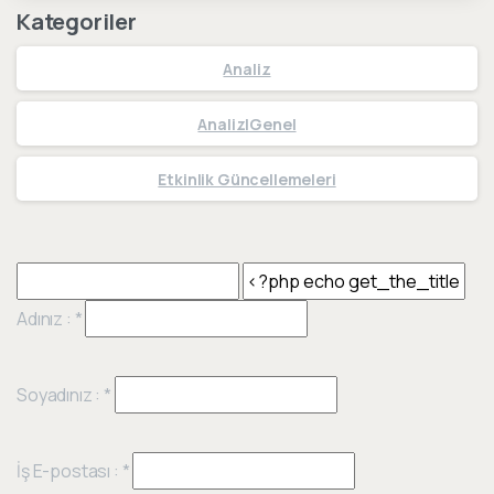
Kategoriler
Analiz
Analiz|Genel
Etkinlik Güncellemeleri
Adınız :
*
Soyadınız :
*
İş E-postası :
*