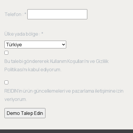
Telefon :
*
Ülke yada bölge :
*
Bu talebi göndererek Kullanım Koşulları'nı ve Gizlilik
Politikası'nı kabul ediyorum.
REIDIN'in ürün güncellemeleri ve pazarlama iletişimine izin
veriyorum.