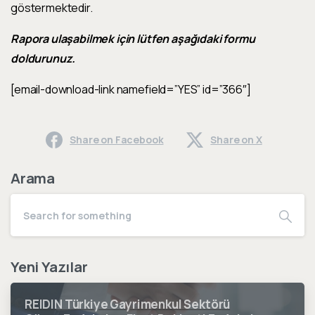
göstermektedir.
Rapora ulaşabilmek için lütfen aşağıdaki formu
doldurunuz.
[email-download-link namefield=”YES” id=”366″]
Share on Facebook
Share on X
Arama
Yeni Yazılar
REIDIN Türkiye Gayrimenkul Sektörü