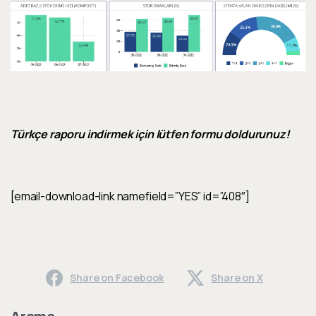
Türkçe raporu indirmek için lütfen formu doldurunuz!
[email-download-link namefield=”YES” id=”408″]
Share on Facebook
Share on X