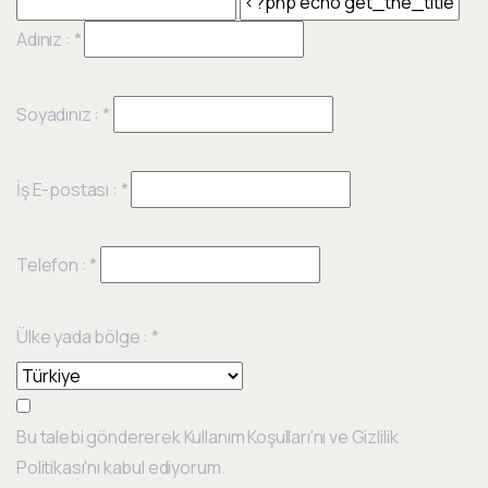
Adınız :
*
Soyadınız :
*
İş E-postası :
*
Telefon :
*
Ülke yada bölge :
*
Bu talebi göndererek Kullanım Koşulları'nı ve Gizlilik
Politikası'nı kabul ediyorum.