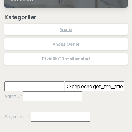
Kategoriler
Analiz
Analiz|Genel
Etkinlik Güncellemeleri
Adınız :
*
Soyadınız :
*