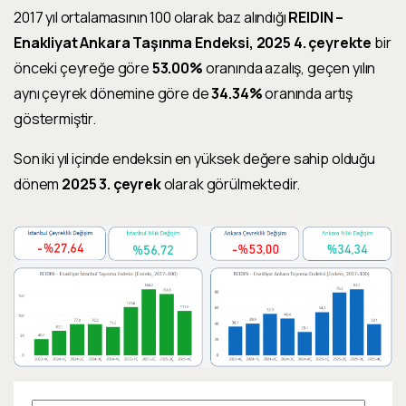
2017 yıl ortalamasının 100 olarak baz alındığı
REIDIN –
Enakliyat Ankara Taşınma Endeksi, 202
5
4. çeyrekte
bir
önceki çeyreğe göre
53.00%
oranında azalış, geçen yılın
aynı çeyrek dönemine göre de
34.34%
oranında artış
göstermiştir.
Son iki yıl içinde endeksin en yüksek değere sahip olduğu
dönem
2025 3. çeyrek
olarak görülmektedir.