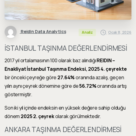
Reidin Data Analytics
Ocak 8, 2026
Analiz
İSTANBUL TAŞINMA DEĞERLENDİRMESİ
2017 yıl ortalamasının 100 olarak baz alındığı
REIDIN –
Enakliyat İstanbul Taşınma Endeksi,
2025 4. çeyrekte
bir önceki çeyreğe göre
27.64%
oranında azalış, geçen
yılın aynı çeyrek dönemine göre de
56.72%
oranında artış
göstermiştir.
Son iki yıl içinde endeksin en yüksek değere sahip olduğu
dönem
2025 2. çeyrek
olarak görülmektedir.
ANKARA TAŞINMA DEĞERLENDİRMESİ