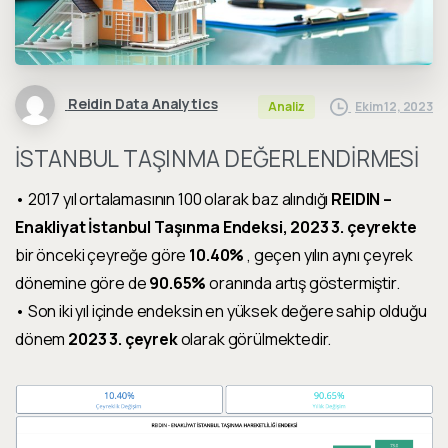
Reidin Data Analytics
Ekim 12, 2023
Analiz
İSTANBUL TAŞINMA DEĞERLENDİRMESİ
• 2017 yıl ortalamasının 100 olarak baz alındığı
REIDIN –
Enakliyat İstanbul Taşınma Endeksi, 2023 3. çeyrekte
bir önceki çeyreğe göre
10.40%
, geçen yılın aynı çeyrek
dönemine göre de
90.65%
oranında artış göstermiştir.
• Son iki yıl içinde endeksin en yüksek değere sahip olduğu
dönem
2023 3. çeyrek
olarak görülmektedir.