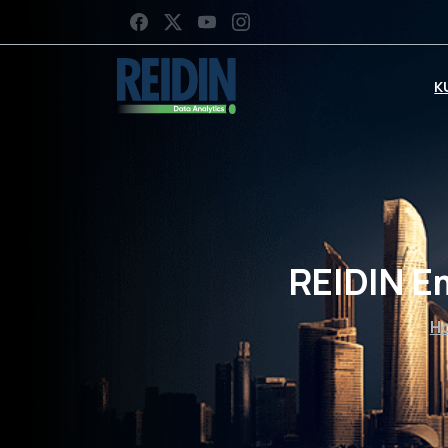
K
REIDIN E
H