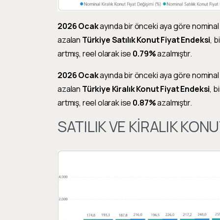
2026 Ocak
ayında bir önceki aya göre nominal
azalan
Türkiye Satılık Konut Fiyat Endeksi
, 
artmış, reel olarak ise
0.79%
azalmıştır.
2026 Ocak
ayında bir önceki aya göre nominal
azalan
Türkiye Kiralık Konut Fiyat Endeksi
, b
artmış, reel olarak ise
0.87%
azalmıştır.
SATILIK VE KİRALIK KONU