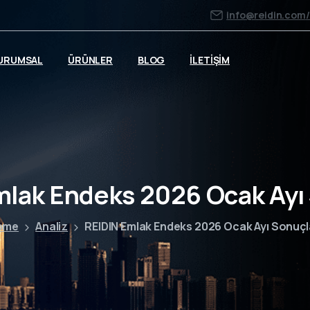
info@reidin.com
URUMSAL
ÜRÜNLER
BLOG
İLETİŞİM
mlak Endeks 2026 Ocak Ayı 
ome
Analiz
REIDIN Emlak Endeks 2026 Ocak Ayı Sonuçl