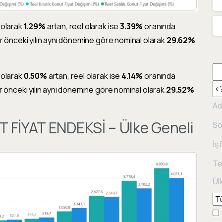
 olarak
1.29%
artan, reel olarak ise
3.39%
oranında
bir önceki yılın aynı dönemine göre nominal olarak
29.62%
 olarak
0.50%
artan, reel olarak ise
4.14%
oranında
ir önceki yılın aynı dönemine göre nominal olarak
29.52%
Ad
T FİYAT ENDEKSİ – Ülke Geneli
So
İş
Te
Ül