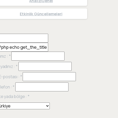
Analiz|Genel
Etkinlik Güncellemeleri
ınız :
*
yadınız :
*
 E-postası :
*
lefon :
*
ke yada bölge :
*