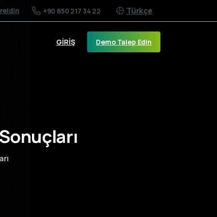
Türkçe
/reidin
+90 850 217 34 22
Demo Talep Edin
GİRİŞ
Sonuçları
arı