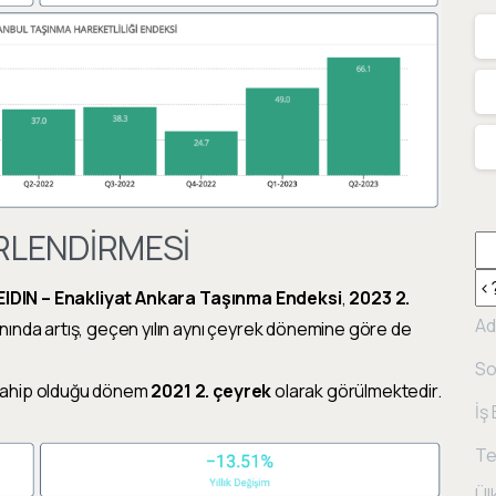
RLENDİRMESİ
EIDIN – Enakliyat Ankara Taşınma Endeksi
,
2023 2.
Ad
nında artış, geçen yılın aynı çeyrek dönemine göre de
So
 sahip olduğu dönem
2021 2. çeyrek
olarak görülmektedir.
İş
Te
Ül