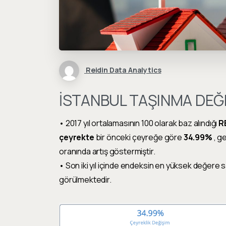
Reidin Data Analytics
İSTANBUL TAŞINMA DEĞ
• 2017 yıl ortalamasının 100 olarak baz alındığı
R
çeyrekte
bir önceki çeyreğe göre
34.99%
, g
oranında artış göstermiştir.
• Son iki yıl içinde endeksin en yüksek değere
görülmektedir.