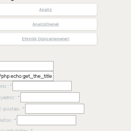
Analiz
Analiz|Genel
Etkinlik Güncellemeleri
ınız :
*
yadınız :
*
 E-postası :
*
lefon :
*
ke yada bölge :
*