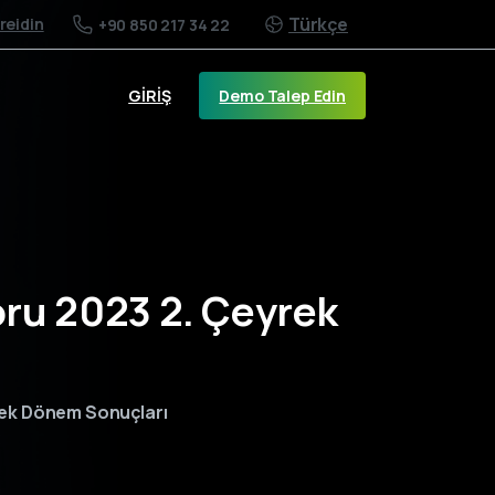
Türkçe
/reidin
+90 850 217 34 22
Demo Talep Edin
GİRİŞ
oru 2023 2. Çeyrek
yrek Dönem Sonuçları