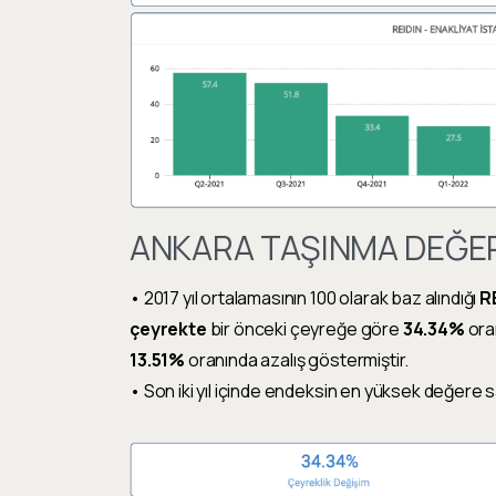
ANKARA TAŞINMA DEĞE
• 2017 yıl ortalamasının 100 olarak baz alındığı
R
çeyrekte
bir önceki çeyreğe göre
34.34%
ora
13.51%
oranında azalış göstermiştir.
• Son iki yıl içinde endeksin en yüksek değere