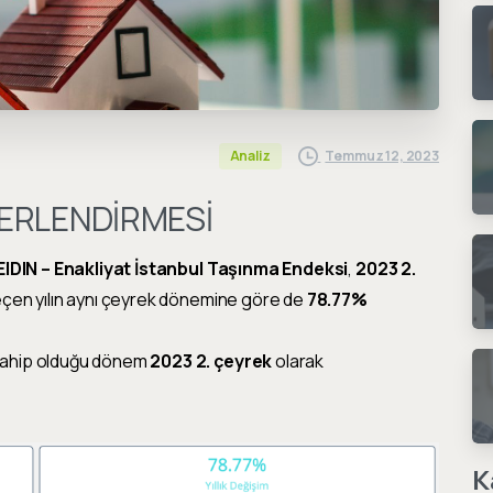
Temmuz 12, 2023
Analiz
ERLENDİRMESİ
EIDIN – Enakliyat İstanbul Taşınma Endeksi
,
2023 2.
eçen yılın aynı çeyrek dönemine göre de
78.77%
 sahip olduğu dönem
2023 2. çeyrek
olarak
K