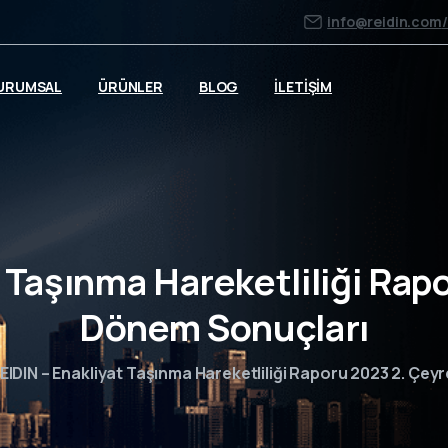
info@reidin.com
URUMSAL
ÜRÜNLER
BLOG
İLETİŞİM
t Taşınma Hareketliliği Rap
Dönem Sonuçları
EIDIN – Enakliyat Taşınma Hareketliliği Raporu 2023 2. Çe