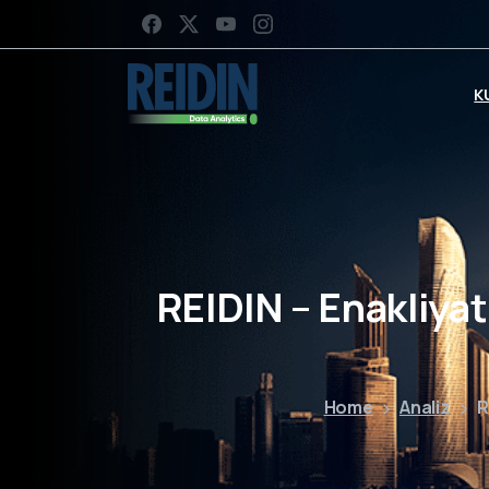
K
REIDIN – Enakliya
Home
Analiz
R