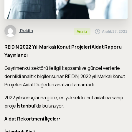
Reidin
Aralık 27, 2022
Analiz
REIDIN 2022 Yılı Markalı Konut Projeleri Aidat Raporu
Yayınlandı
Gayrimenkul sektörü ile ilgili kapsamlı ve güncel verilerle
derinlikli analitik bilgiler sunan REIDIN, 2022 yılı Markalı Konut
Projeleri Aidat Değerleri analizini tamamladı.
2022 yılı sonuçlarına göre, en yüksek konut aidatına sahip
proje
İstanbul
‘da bulunuyor.
Aidat Rekortmeni İlçeler:
İstanbul: Şişli