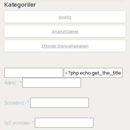
Kategoriler
Analiz
Analiz|Genel
Etkinlik Güncellemeleri
Adınız :
*
Soyadınız :
*
İş E-postası :
*