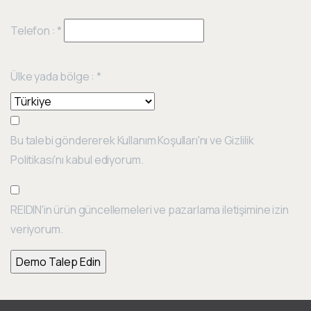
Telefon :
*
Ülke yada bölge :
*
Bu talebi göndererek Kullanım Koşulları'nı ve Gizlilik
Politikası'nı kabul ediyorum.
REIDIN'in ürün güncellemeleri ve pazarlama iletişimine izin
veriyorum.